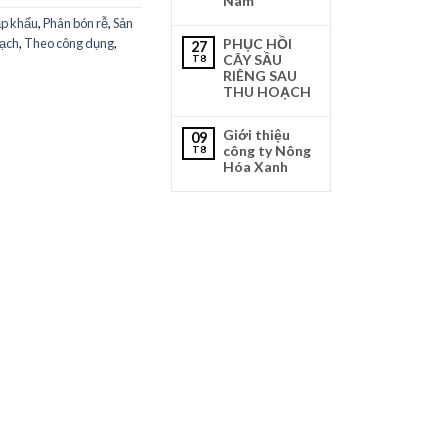
Nam
ập khẩu
,
Phân bón rễ
,
Sản
oạch
,
Theo công dụng
,
PHỤC HỒI
27
CÂY SẦU
T8
RIÊNG SAU
THU HOẠCH
Giới thiệu
09
công ty Nông
T8
Hóa Xanh