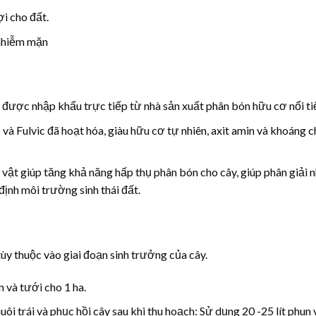
ợi cho đất.
 nhiễm mặn
 được nhập khẩu trực tiếp từ nhà sản xuất phân bón hữu cơ nổi ti
 Fulvic đã hoạt hóa, giàu hữu cơ tự nhiên, axit amin và khoáng c
h vật giúp tăng khả năng hấp thụ phân bón cho cây, giúp phân giải
định môi trường sinh thái đất.
ùy thuộc vào giai đoạn sinh trưởng của cây.
n và tưới cho 1 ha.
uôi trái và phục hồi cây sau khi thu hoạch: Sử dụng 20 -25 lít phun 