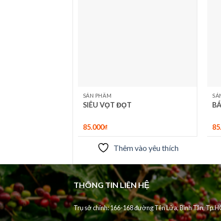
yêu
yêu
thích
thích
ỠNG TRÁI
SẢN PHẨM
SẢ
I
SIÊU VỌT ĐỌT
BÁ
85.000
₫
85
 vào yêu thích
Thêm vào yêu thích
THÔNG TIN LIÊN HỆ
Trụ sở chính: 166-168 đường Tên Lửa, Bình Tân, Tp.