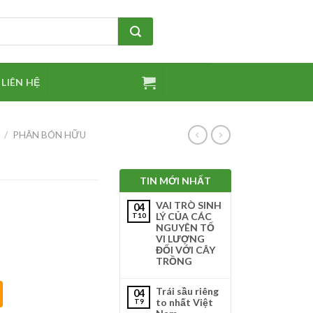
GIỎ HÀNG /
0
₫
LIÊN HỆ
/
PHÂN BÓN HỮU
TIN MỚI NHẤT
VAI TRÒ SINH
04
LÝ CỦA CÁC
T10
NGUYÊN TỐ
VI LƯỢNG
ĐỐI VỚI CÂY
TRỒNG
Trái sầu riêng
04
to nhất Việt
T9