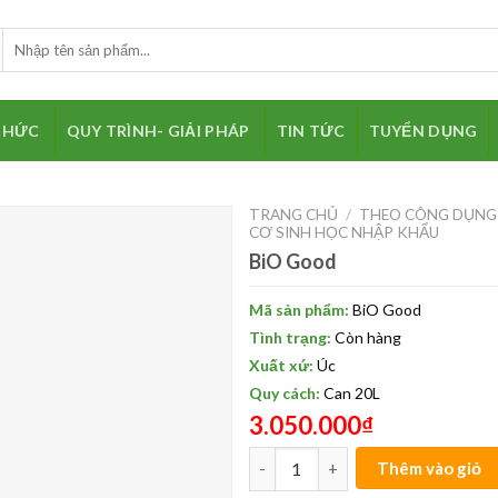
Search
for:
THỨC
QUY TRÌNH- GIẢI PHÁP
TIN TỨC
TUYỂN DỤNG
TRANG CHỦ
/
THEO CÔNG DỤNG
CƠ SINH HỌC NHẬP KHẨU
BiO Good
Mã sản phẩm:
BiO Good
Thêm
Tình trạng:
Còn hàng
vào
yêu
Xuất xứ:
Úc
thích
Quy cách:
Can 20L
3.050.000
₫
BiO Good quantity
Thêm vào giỏ