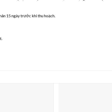
hân 15 ngày trước khi thu hoạch.
t.
Thêm
Th
vào
v