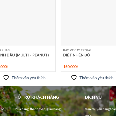
yêu
y
thích
th
N PHẨM
BẢO VỆ CÂY TRỒNG
NH DẦU (MULTI – PEANUT)
DIỆT NHỆN ĐỎ
.000
₫
150.000
₫
Thêm vào yêu thích
Thêm vào yêu thích
HỖ TRỢ KHÁCH HÀNG
DỊCH VỤ
HCM
Mua hàng, thanh toán, giao hàng
Vận chuyển hàng toà
quốc