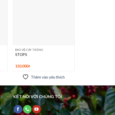
êu
yêu
ích
thích
BẢO VỆ CÂY TRỒNG
STOPS
150.000
₫
Thêm vào yêu thích
KẾT NỐI VỚI CHÚNG TÔI
n