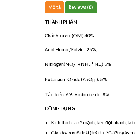
Mô tả
Reviews (0)
THÀNH PHẦN
Chất hữu cơ (OM) 40%
Acid Humic/Fulvic: 25%;
–
+
Nitrogen(NO
+NH
N­
):3%
3
4
,
ts
Potassium Oxide (K
O
): 5%
2
hh
Tảo biển: 6%, Amino tự do: 8%
CÔNG DỤNG
Kích thích ra rễ mạnh, kéo đọt nhanh, lá to
Giai đoạn nuôi trái (trái từ 70-75 ngày t