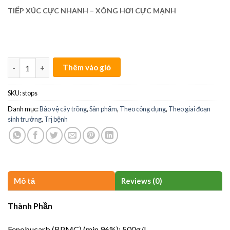
TIẾP XÚC CỰC NHANH – XÔNG HƠI CỰC MẠNH
STOPS quantity
Thêm vào giỏ
SKU:
stops
Danh mục:
Bảo vệ cây trồng
,
Sản phẩm
,
Theo công dụng
,
Theo giai đoạn
sinh trưởng
,
Trị bệnh
Mô tả
Reviews (0)
Thành Phần
Fenobucarb (BPMC) (min 96%): 500g/l