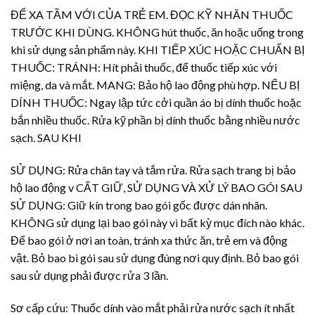
ĐỂ XA TẦM VỚI CỦA TRẺ EM. ĐỌC KỸ NHÃN THUỐC
TRƯỚC KHI DÙNG. KHÔNG hút thuốc, ăn hoặc uống trong
khi sử dụng sản phẩm này. KHI TIẾP XÚC HOẶC CHUẨN BỊ
THUỐC: TRÁNH: Hít phải thuốc, để thuốc tiếp xúc với
miệng, da và mắt. MANG: Bảo hộ lao động phù hợp. NẾU BỊ
DÍNH THUỐC: Ngay lập tức cởi quần áo bị dính thuốc hoặc
bắn nhiều thuốc. Rửa kỹ phần bị dính thuốc bằng nhiều nước
sạch. SAU KHI
SỬ DỤNG: Rửa chân tay và tắm rửa. Rửa sạch trang bị bảo
hộ lao động v CẤT GIỮ, SỬ DỤNG VÀ XỬ LÝ BAO GÓI SAU
SỬ DỤNG: Giữ kín trong bao gói gốc được dán nhãn.
KHÔNG sử dụng lại bao gói này vì bất kỳ mục đích nào khác.
Để bao gói ở nơi an toàn, tránh xa thức ăn, trẻ em và động
vật. Bỏ bao bì gói sau sử dụng đúng nơi quy định. Bỏ bao gói
sau sử dụng phải được rửa 3 lần.
Sơ cấp cứu: Thuốc dính vào mắt phải rửa nước sạch ít nhất