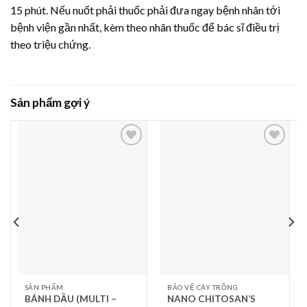
15 phút. Nếu nuốt phải thuốc phải đưa ngay bệnh nhân tới
bệnh viện gần nhất, kèm theo nhãn thuốc để bác sĩ điều trị
theo triệu chứng.
Sản phẩm gợi ý
Thêm
Thêm
vào
vào
yêu
yêu
thích
thích
SẢN PHẨM
BẢO VỆ CÂY TRỒNG
BÁNH DẦU (MULTI –
NANO CHITOSAN’S