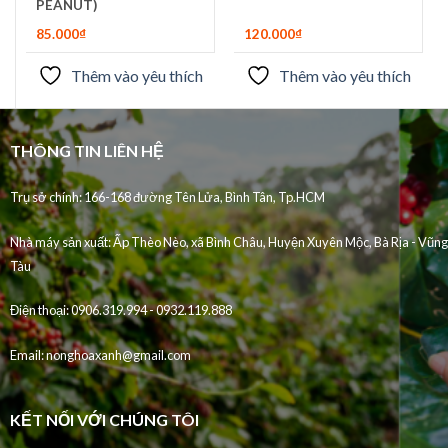
PEANUT)
85.000
₫
120.000
₫
Thêm vào yêu thích
Thêm vào yêu thích
THÔNG TIN LIÊN HỆ
Trụ sở chính: 166-168 đường Tên Lửa, Bình Tân, Tp.HCM
Nhà máy sản xuất:
Ấp Thèo Nèo, xã Bình Châu, Huyện Xuyên Mộc, Bà Rịa - Vũng
Tàu
Điện thoại:
0906.319.994 - 0932.119.888
Email:
nonghoaxanh@gmail.com
KẾT NỐI VỚI CHÚNG TÔI