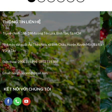
THÔNG TIN LIÊN HỆ
Trụ sở chính: 166-168 đường Tên Lửa, Bình Tân, Tp.HCM
Nhà máy sản xuất:
Ấp Thèo Nèo, xã Bình Châu, Huyện Xuyên Mộc, Bà Rịa -
Vũng Tàu
Điện thoại:
0906.319.994 - 0932.119.888
Email:
nonghoaxanh@gmail.com
KẾT NỐI VỚI CHÚNG TÔI