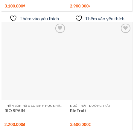
3.100.000
₫
2.900.000
₫
Thêm vào yêu thích
Thêm vào yêu thích
Thêm
Thêm
vào
vào
yêu
yêu
thích
thích
PHÂN BÓN HỮU CƠ SINH HỌC NHẬP KHẨU
NUÔI TRÁI - DƯỠNG TRÁI
BIO SPAIN
BioFruit
2.200.000
₫
3.600.000
₫