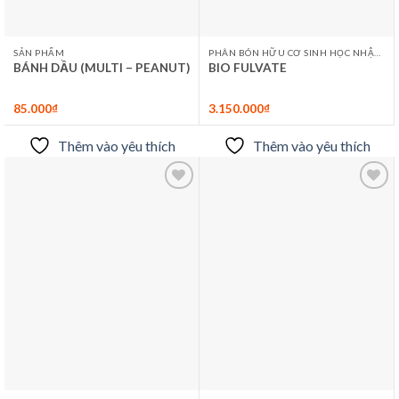
SẢN PHẨM
PHÂN BÓN HỮU CƠ SINH HỌC NHẬP KHẨU
BÁNH DẦU (MULTI – PEANUT)
BIO FULVATE
85.000
₫
3.150.000
₫
Thêm vào yêu thích
Thêm vào yêu thích
Thêm
Thêm
vào
vào
yêu
yêu
thích
thích