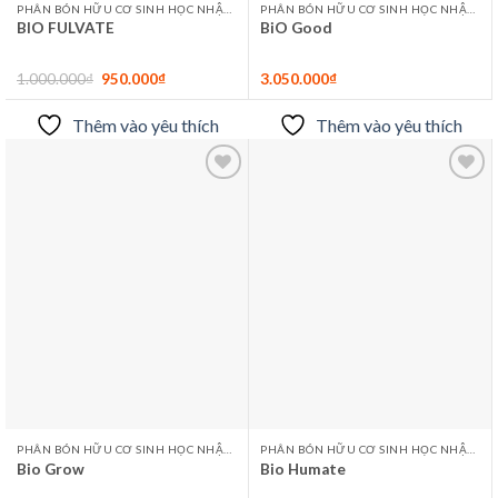
PHÂN BÓN HỮU CƠ SINH HỌC NHẬP KHẨU
PHÂN BÓN HỮU CƠ SINH HỌC NHẬP KHẨU
BIO FULVATE
BiO Good
Original
Current
1.000.000
₫
950.000
₫
3.050.000
₫
price
price
was:
is:
1.000.000₫.
950.000₫.
Thêm vào yêu thích
Thêm vào yêu thích
Thêm
Thêm
vào
vào
yêu
yêu
thích
thích
PHÂN BÓN HỮU CƠ SINH HỌC NHẬP KHẨU
PHÂN BÓN HỮU CƠ SINH HỌC NHẬP KHẨU
Bio Grow
Bio Humate