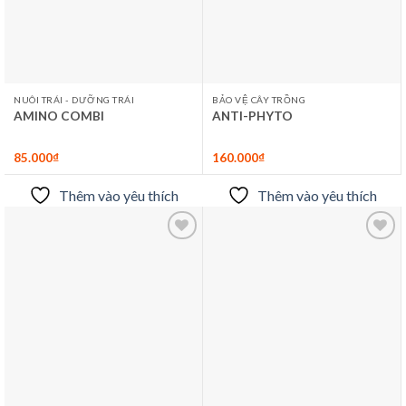
NUÔI TRÁI - DƯỠNG TRÁI
BẢO VỆ CÂY TRỒNG
AMINO COMBI
ANTI-PHYTO
85.000
₫
160.000
₫
Thêm vào yêu thích
Thêm vào yêu thích
Thêm
Thêm
vào
vào
yêu
yêu
thích
thích