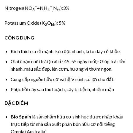
–
+
Nitrogen(NO
+NH
N­
):3%
3
4
,
ts
Potassium Oxide (K
O
): 5%
2
hh
CÔNG DỤNG
Kích thích ra rễ mạnh, kéo đọt nhanh, lá to dày, rễ khỏe.
Giai đoạn nuôi trái (trái từ 45-55 ngày tuổi): Giúp trái lớn
nhanh, màu sắc đẹp, lên cơm, hương vị thơm ngon.
Cung cấp nguồn hữu cơ và hệ Vi sinh có lợi cho đất.
Phục hồi cây sau thu hoạch, cây bị bệnh, nhiễm mặn
ĐẶC ĐIỂM
Bio Spain
là sản phẩm hữu cơ sinh học được nhập khẩu
trực tiếp từ nhà sản xuất phân bón hữu cơ nổi tiếng
Omnia (Australia)