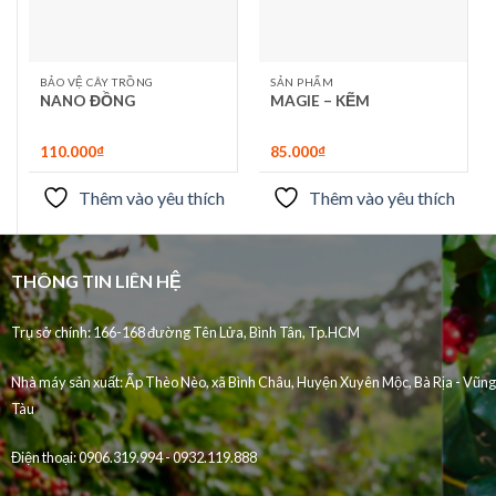
BẢO VỆ CÂY TRỒNG
SẢN PHẨM
NANO ĐỒNG
MAGIE – KẼM
110.000
₫
85.000
₫
Thêm vào yêu thích
Thêm vào yêu thích
THÔNG TIN LIÊN HỆ
Trụ sở chính: 166-168 đường Tên Lửa, Bình Tân, Tp.HCM
Nhà máy sản xuất:
Ấp Thèo Nèo, xã Bình Châu, Huyện Xuyên Mộc, Bà Rịa - Vũng
Tàu
Điện thoại:
0906.319.994 - 0932.119.888