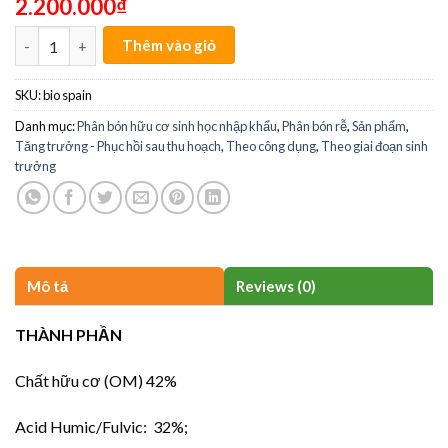
2.200.000
₫
BIO SPAIN quantity
Thêm vào giỏ
SKU:
bio spain
Danh mục:
Phân bón hữu cơ sinh học nhập khẩu
,
Phân bón rễ
,
Sản phẩm
,
Tăng trưởng - Phục hồi sau thu hoạch
,
Theo công dụng
,
Theo giai đoạn sinh
trưởng
Mô tả
Reviews (0)
THÀNH PHẦN
Chất hữu cơ (OM) 42%
Acid Humic/Fulvic: 32%;