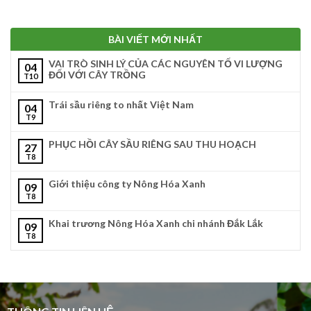
BÀI VIẾT MỚI NHẤT
VAI TRÒ SINH LÝ CỦA CÁC NGUYÊN TỐ VI LƯỢNG
04
ĐỐI VỚI CÂY TRỒNG
T10
Trái sầu riêng to nhất Việt Nam
04
T9
PHỤC HỒI CÂY SẦU RIÊNG SAU THU HOẠCH
27
T8
Giới thiệu công ty Nông Hóa Xanh
09
T8
Khai trương Nông Hóa Xanh chi nhánh Đắk Lắk
09
T8