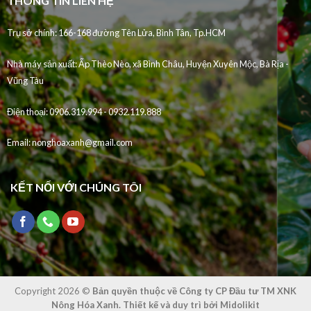
THÔNG TIN LIÊN HỆ
Trụ sở chính: 166-168 đường Tên Lửa, Bình Tân, Tp.HCM
Nhà máy sản xuất:
Ấp Thèo Nèo, xã Bình Châu, Huyện Xuyên Mộc, Bà Rịa -
Vũng Tàu
Điện thoại:
0906.319.994 - 0932.119.888
Email:
nonghoaxanh@gmail.com
KẾT NỐI VỚI CHÚNG TÔI
Copyright 2026 ©
Bản quyền thuộc về Công ty CP Đầu tư TM XNK
Nông Hóa Xanh. Thiết kế và duy trì bởi Midolikit