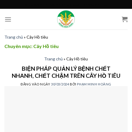
Skip
ADD ANYTHING HERE OR JUST REMOVE IT...
to
content
Trang chủ
»
Cây Hồ tiêu
Chuyên mục:
Cây Hồ tiêu
Trang chủ
»
Cây Hồ tiêu
BIỆN PHÁP QUẢN LÝ BỆNH CHẾT
NHANH, CHẾT CHẬM TRÊN CÂY HỒ TIÊU
ĐĂNG VÀO NGÀY
30/03/2024
BỞI
PHẠM MINH HOÀNG