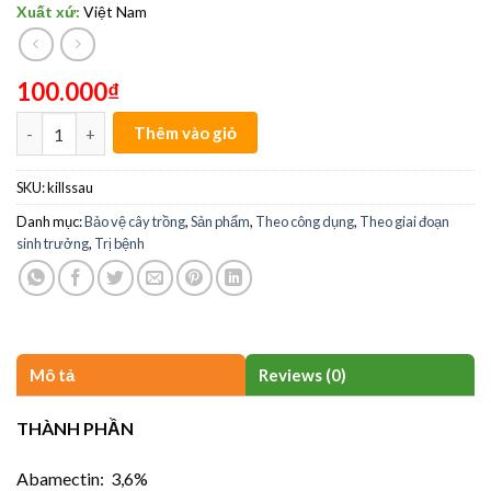
Xuất xứ:
Việt Nam
100.000
₫
KILLS SÂU quantity
Thêm vào giỏ
SKU:
killssau
Danh mục:
Bảo vệ cây trồng
,
Sản phẩm
,
Theo công dụng
,
Theo giai đoạn
sinh trưởng
,
Trị bệnh
Mô tả
Reviews (0)
THÀNH PHẦN
Abamectin: 3,6%