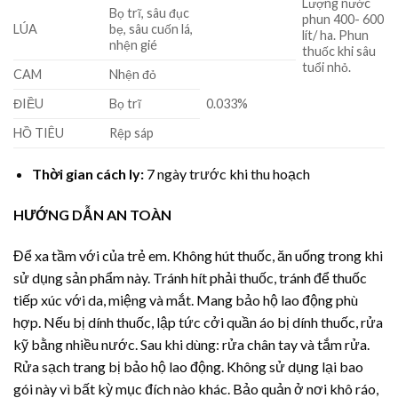
Lượng nước
Bọ trĩ, sâu đục
phun 400- 600
LÚA
bẹ, sâu cuốn lá,
lít/ ha. Phun
nhện gié
thuốc khi sâu
tuổi nhỏ.
CAM
Nhện đỏ
ĐIỀU
Bọ trĩ
0.033%
HỒ TIÊU
Rệp sáp
Thời gian cách ly:
7 ngày trước khi thu hoạch
HƯỚNG DẪN AN TOÀN
Để xa tầm với của trẻ em. Không hút thuốc, ăn uống trong khi
sử dụng sản phẩm này. Tránh hít phải thuốc, tránh để thuốc
tiếp xúc với da, miệng và mắt. Mang bảo hộ lao động phù
hợp. Nếu bị dính thuốc, lập tức cởi quần áo bị dính thuốc, rửa
kỹ bằng nhiều nước. Sau khi dùng: rửa chân tay và tắm rửa.
Rửa sạch trang bị bảo hộ lao động. Không sử dụng lại bao
gói này vì bất kỳ mục đích nào khác. Bảo quản ở nơi khô ráo,