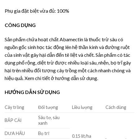
Phụ gia đặt biệt vừa đủ: 100%
CÔNG DỤNG
Sản phẩm chứa hoạt chất Abamectin là thuốc trừ sâu có
nguồn gốc sinh học tác động lên hệ thần kinh và đường ruột
của sinh vật gây hại dẫn đến tê liệt và chết. Sản phẩm có tác
dụng phổ rộng, diệt trừ được nhiều loại sâu, nhện, bọ trĩ gây
hại trên nhiều đối tượng cây trồng một cách nhanh chóng và
hiệu quả. Xem chi tiết ở hướng dẫn sử dụng.
HƯỚNG DẪN SỬ DỤNG
Cây trồng
Đối tượng
Liều lượng
Cách dùng
Sâu tơ, sâu
BẮP CẢI
xanh
DƯA HẤU
Bọ trĩ
0.15 lít/ha