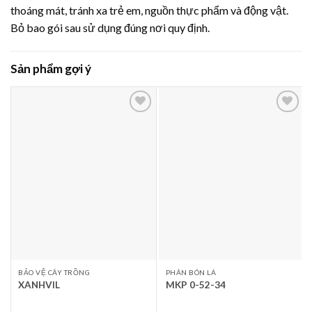
thoáng mát, tránh xa trẻ em, nguồn thực phẩm và động vật.
Bỏ bao gói sau sử dụng đúng nơi quy định.
Sản phẩm gợi ý
Thêm
Thêm
vào
vào
yêu
yêu
thích
thích
BẢO VỆ CÂY TRỒNG
PHÂN BÓN LÁ
XANHVIL
MKP 0-52-34