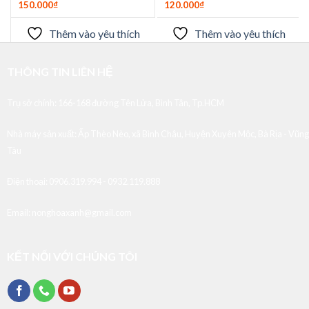
150.000
₫
120.000
₫
Thêm vào yêu thích
Thêm vào yêu thích
THÔNG TIN LIÊN HỆ
Trụ sở chính: 166-168 đường Tên Lửa, Bình Tân, Tp.HCM
Nhà máy sản xuất:
Ấp Thèo Nèo, xã Bình Châu, Huyện Xuyên Mộc, Bà Rịa - Vũng
Tàu
Điện thoại:
0906.319.994 - 0932.119.888
Email:
nonghoaxanh@gmail.com
KẾT NỐI VỚI CHÚNG TÔI