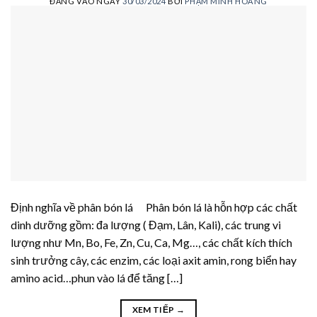
ĐĂNG VÀO NGÀY
30/03/2024
BỞI
PHẠM MINH HOÀNG
Định nghĩa về phân bón lá Phân bón lá là hỗn hợp các chất
dinh dưỡng gồm: đa lượng ( Đạm, Lân, Kali), các trung vi
lượng như Mn, Bo, Fe, Zn, Cu, Ca, Mg…, các chất kích thích
sinh trưởng cây, các enzim, các loại axit amin, rong biển hay
amino acid…phun vào lá để tăng […]
XEM TIẾP
→