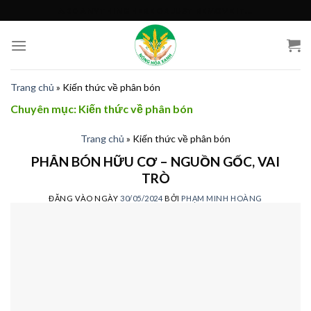
Skip
ADD ANYTHING HERE OR JUST REMOVE IT...
to
content
Trang chủ
»
Kiến thức về phân bón
Chuyên mục:
Kiến thức về phân bón
Trang chủ
»
Kiến thức về phân bón
PHÂN BÓN HỮU CƠ – NGUỒN GỐC, VAI
TRÒ
ĐĂNG VÀO NGÀY
30/05/2024
BỞI
PHẠM MINH HOÀNG