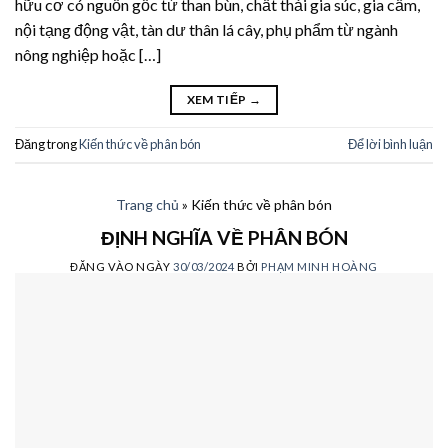
hữu cơ có nguồn gốc từ than bùn, chất thải gia súc, gia cầm,
nội tạng động vật, tàn dư thân lá cây, phụ phẩm từ ngành
nông nghiệp hoặc […]
XEM TIẾP
→
Đăng trong
Kiến thức về phân bón
Để lời bình luận
Trang chủ
»
Kiến thức về phân bón
ĐỊNH NGHĨA VỀ PHÂN BÓN
ĐĂNG VÀO NGÀY
30/03/2024
BỞI
PHẠM MINH HOÀNG