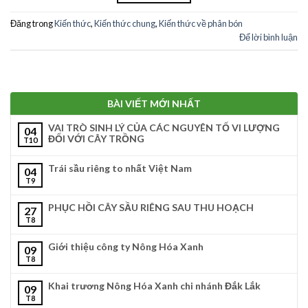
Đăng trong
Kiến thức
,
Kiến thức chung
,
Kiến thức về phân bón
Để lời bình luận
BÀI VIẾT MỚI NHẤT
VAI TRÒ SINH LÝ CỦA CÁC NGUYÊN TỐ VI LƯỢNG
04
ĐỐI VỚI CÂY TRỒNG
T10
Trái sầu riêng to nhất Việt Nam
04
T9
PHỤC HỒI CÂY SẦU RIÊNG SAU THU HOẠCH
27
T8
Giới thiệu công ty Nông Hóa Xanh
09
T8
Khai trương Nông Hóa Xanh chi nhánh Đắk Lắk
09
T8