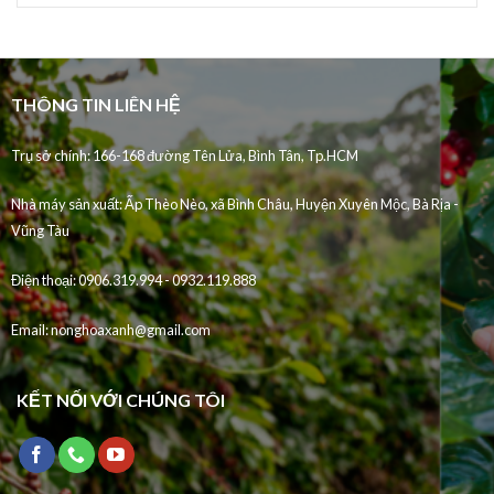
THÔNG TIN LIÊN HỆ
Trụ sở chính: 166-168 đường Tên Lửa, Bình Tân, Tp.HCM
Nhà máy sản xuất:
Ấp Thèo Nèo, xã Bình Châu, Huyện Xuyên Mộc, Bà Rịa -
Vũng Tàu
Điện thoại:
0906.319.994 - 0932.119.888
Email:
nonghoaxanh@gmail.com
KẾT NỐI VỚI CHÚNG TÔI