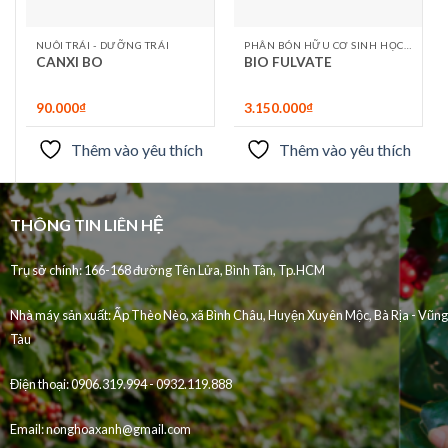
NUÔI TRÁI - DƯỠNG TRÁI
PHÂN BÓN HỮU CƠ SINH HỌC NHẬP KHẨU
CANXI BO
BIO FULVATE
90.000
₫
3.150.000
₫
Thêm vào yêu thích
Thêm vào yêu thích
THÔNG TIN LIÊN HỆ
Trụ sở chính: 166-168 đường Tên Lửa, Bình Tân, Tp.HCM
Nhà máy sản xuất:
Ấp Thèo Nèo, xã Bình Châu, Huyện Xuyên Mộc, Bà Rịa - Vũng
Tàu
Điện thoại:
0906.319.994 - 0932.119.888
Email:
nonghoaxanh@gmail.com