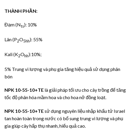
THÀNH PHẦN:
Đạm (N
): 10%
ts
Lân (P
O
): 55%
­2
5hh
Kali (K
O­
):10%;
2
hh
5% Trung vi lượng và phụ gia tăng hiệu quả sử dụng phân
bón
NPK 10-55-10+TE
là giải pháp tối ưu cho cây trồng để tăng
tốc độ phân hóa mầm hoa và cho hoa nở đồng loạt.
NPK 10-55-10+TE
sử dụng nguyên liệu nhập khẩu tử Israel
tan hoàn toàn trong nước có bổ sung trung vi lượng và phụ
gia giúp cây hấp thụ nhanh, hiểu quả cao.