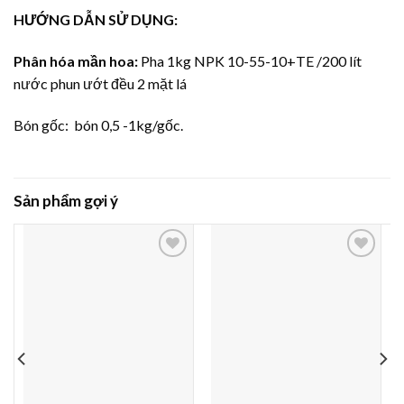
HƯỚNG DẪN SỬ DỤNG:
Phân hóa mần hoa:
Pha 1kg NPK 10-55-10+TE /200 lít
nước phun ướt đều 2 mặt lá
Bón gốc: bón 0,5 -1kg/gốc.
Sản phẩm gợi ý
Thêm
Thêm
vào
vào
yêu
yêu
thích
thích