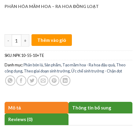
PHÂN HÓA MẦM HOA –
RA HOA ĐỒNG LOẠT
NPK 10-55-10+TE quantity
Thêm vào giỏ
SKU:
NPK 10-55-10+TE
Danh mục:
Phân bón lá
,
Sản phẩm
,
Tạo mầm hoa - Ra hoa đậu quả
,
Theo
công dụng
,
Theo giai đoạn sinh trưởng
,
Ức chế sinh trưởng - Chặn đọt
Mô tả
Thông tin bổ sung
Reviews (0)