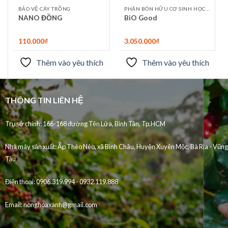
BẢO VỆ CÂY TRỒNG
PHÂN BÓN HỮU CƠ SINH HỌC NHẬP KHẨU
NANO ĐỒNG
BiO Good
110.000
₫
3.050.000
₫
Thêm vào yêu thích
Thêm vào yêu thích
THÔNG TIN LIÊN HỆ
Trụ sở chính: 166-168 đường Tên Lửa, Bình Tân, Tp.HCM
Nhà máy sản xuất:
Ấp Thèo Nèo, xã Bình Châu, Huyện Xuyên Mộc, Bà Rịa - Vũng
Tàu
Điện thoại:
0906.319.994 - 0932.119.888
Email:
nonghoaxanh@gmail.com