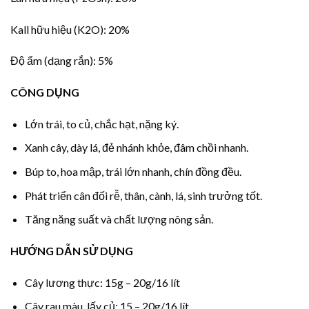
Kall hữu hiệu (K2O):
20%
Độ ẩm (dạng rắn):
5%
CÔNG DỤNG
Lớn trái, to củ, chắc hạt, nặng ký.
Xanh cây, dày lá, đẻ nhánh khỏe, đâm chồi nhanh.
Búp to, hoa mập, trái lớn nhanh, chín đồng đều.
Phát triển cân đối rễ, thân, cành, lá, sinh trưởng tốt.
Tăng năng suất và chất lượng nông sản.
HƯỚNG DẪN SỬ DỤNG
Cây lương thực: 15g – 20g/16 lít
Cây rau màu, lấy củ: 15 – 20g/16 lít