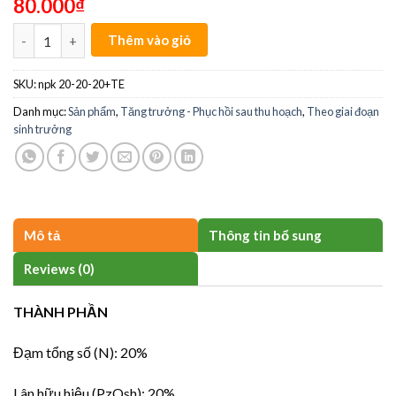
80.000
₫
NPK20-20-20+TE quantity
Thêm vào giỏ
SKU:
npk 20-20-20+TE
Danh mục:
Sản phẩm
,
Tăng trưởng - Phục hồi sau thu hoạch
,
Theo giai đoạn
sinh trưởng
Mô tả
Thông tin bổ sung
Reviews (0)
THÀNH PHẦN
Đạm tổng số (N):
20%
Lân hữu hiệu (PzOsh):
20%