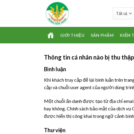
Skip
to
content
GIỚI THIỆU
SẢN PHẨM
KIẾN 
TRANG
CHỦ
Thông tin cá nhân nào bị thu thập
Bình luận
Khi khách truy cập để lại bình luận trên tran
cập và chuỗi user agent của người dùng trìn
Một chuỗi ẩn danh được tạo từ địa chỉ emai
hay không. Chính sách bảo mật của dịch vụ G
được hiển thị công khai trong ngữ cảnh bình
Thư viện