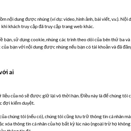
ồm nội dung được nhúng (ví dụ: video, hình ảnh, bài viết, v.v.). N
khi khách truy cập đã truy cập trang web khác.
ề bạn, sử dụng cookie, nhúng các trình theo dõi của bên thứ ba và
 của bạn với nội dung được nhúng nếu bạn có tài khoản và đã đăn
với ai
ữ liệu của nó sẽ được giữ lại vô thời hạn. Điều này là để chúng tôi
ực đợi kiểm duyệt.
ủa chúng tôi (nếu có), chúng tôi cũng lưu trữ thông tin cá nhân m
c xóa thông tin cá nhân của họ bất kỳ lúc nào (ngoại trừ họ không
sửa thông tin đó.