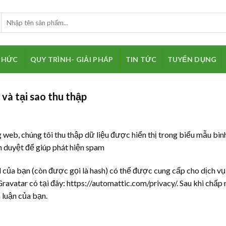
Search
for:
THỨC
QUY TRÌNH- GIẢI PHÁP
TIN TỨC
TUYỂN DỤNG
 và tại sao thu thập
g web, chúng tôi thu thập dữ liệu được hiển thị trong biểu mẫu bình
h duyệt để giúp phát hiện spam
l của bạn (còn được gọi là hash) có thể được cung cấp cho dịch 
ravatar có tại đây: https://automattic.com/privacy/. Sau khi chấp 
 luận của bạn.