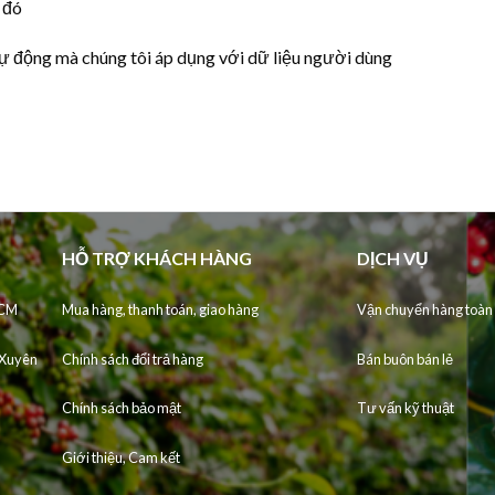
 đó
tự động mà chúng tôi áp dụng với dữ liệu người dùng
HỖ TRỢ KHÁCH HÀNG
DỊCH VỤ
HCM
Mua hàng, thanh toán, giao hàng
Vận chuyển hàng toàn
 Xuyên
Chính sách đổi trả hàng
Bán buôn bán lẻ
Chính sách bảo mật
Tư vấn kỹ thuật
Giới thiệu, Cam kết