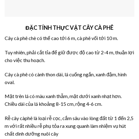
ĐẶC TÍNH THỰC VẬT CÂY CÀ PHÊ
Cây cà phê chè có thể cao tới 6 m, cà phê vối tới 10 m.
Tuy nhiên, phải cắt tỉa để giữ được độ cao từ 2-4 m, thuận lợi
cho việc thu hoạch.
Cây cà phê có cành thon dài, lá cuống ngắn, xanh đậm, hình
oval.
Mặt trên lá có màu xanh thẫm, mặt dưới xanh nhạt hơn.
Chiều dài của lá khoảng 8-15 cm, rộng 4-6 cm.
Rễ cây càphê là loại rễ cọc, cắm sâu vào lòng đất từ 1 đến 2,5
m với rất nhiều rễ phụ tỏa ra xung quanh làm nhiệm vụ hút
chất dinh dưỡng nuôi cây