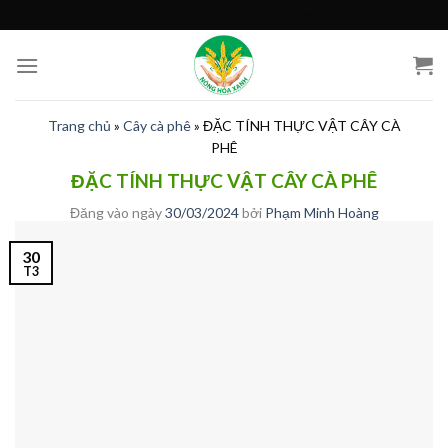
Skip
ADD ANYTHING HERE OR JUST REMOVE IT...
to
content
Trang chủ
»
Cây cà phê
»
ĐẶC TÍNH THỰC VẬT CÂY CÀ
PHÊ
ĐẶC TÍNH THỰC VẬT CÂY CÀ PHÊ
Đăng vào ngày
30/03/2024
bởi
Phạm Minh Hoàng
30
T3