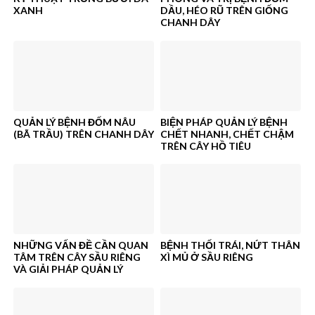
XANH
DẦU, HÉO RŨ TRÊN GIỐNG
CHANH DÂY
QUẢN LÝ BỆNH ĐỐM NÂU
BIỆN PHÁP QUẢN LÝ BỆNH
(BÃ TRẦU) TRÊN CHANH DÂY
CHẾT NHANH, CHẾT CHẬM
TRÊN CÂY HỒ TIÊU
NHỮNG VẤN ĐỀ CẦN QUAN
BỆNH THỐI TRÁI, NỨT THÂN
TÂM TRÊN CÂY SẦU RIÊNG
XÌ MỦ Ở SẦU RIÊNG
VÀ GIẢI PHÁP QUẢN LÝ