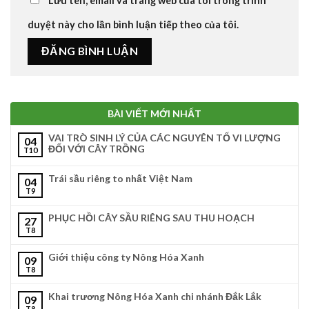
Lưu tên, email và trang web của tôi trong trình
duyệt này cho lần bình luận tiếp theo của tôi.
BÀI VIẾT MỚI NHẤT
VAI TRÒ SINH LÝ CỦA CÁC NGUYÊN TỐ VI LƯỢNG
04
ĐỐI VỚI CÂY TRỒNG
T10
Trái sầu riêng to nhất Việt Nam
04
T9
PHỤC HỒI CÂY SẦU RIÊNG SAU THU HOẠCH
27
T8
Giới thiệu công ty Nông Hóa Xanh
09
T8
Khai trương Nông Hóa Xanh chi nhánh Đắk Lắk
09
T8