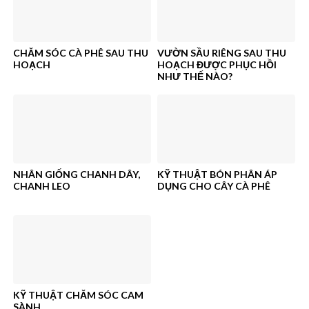
CHĂM SÓC CÀ PHÊ SAU THU
VƯỜN SẦU RIÊNG SAU THU
HOẠCH
HOẠCH ĐƯỢC PHỤC HỒI
NHƯ THẾ NÀO?
NHÂN GIỐNG CHANH DÂY,
KỸ THUẬT BÓN PHÂN ÁP
CHANH LEO
DỤNG CHO CÂY CÀ PHÊ
KỸ THUẬT CHĂM SÓC CAM
SÀNH