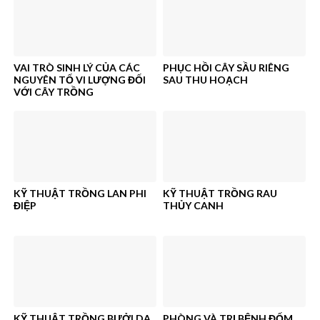
VAI TRÒ SINH LÝ CỦA CÁC
PHỤC HỒI CÂY SẦU RIÊNG
NGUYÊN TỐ VI LƯỢNG ĐỐI
SAU THU HOẠCH
VỚI CÂY TRỒNG
KỸ THUẬT TRỒNG LAN PHI
KỸ THUẬT TRỒNG RAU
ĐIỆP
THỦY CANH
KỸ THUẬT TRỒNG BƯỞI DA
PHÒNG VÀ TRỊ BỆNH ĐỐM