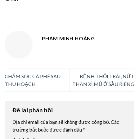
PHẠM MINH HOÀNG
CHĂM SÓC CÀ PHÊ SAU
BỆNH THỐI TRÁI, NỨT
THU HOẠCH
THÂN XÌ MỦ Ở SẦU RIÊNG
Để lại phản hồi
Địa chỉ email của bạn sẽ không được công bố.
Các
trường bắt buộc được đánh dấu
*