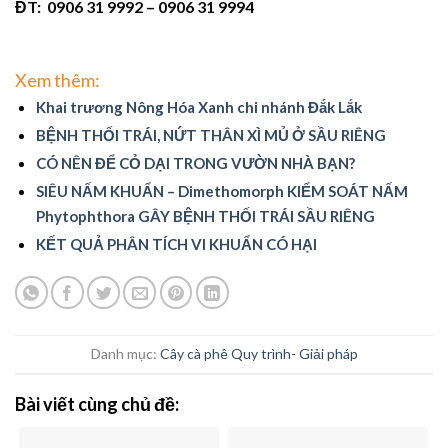
ĐT: 0906 31 9992 – 0906 31 9994
Xem thêm:
Khai trương Nông Hóa Xanh chi nhánh Đắk Lắk
BỆNH THỐI TRÁI, NỨT THÂN XÌ MỦ Ở SẦU RIÊNG
CÓ NÊN ĐỂ CỎ DẠI TRONG VƯỜN NHÀ BẠN?
SIÊU NẤM KHUẨN – Dimethomorph KIỂM SOÁT NẤM
Phytophthora GÂY BỆNH THỐI TRÁI SẦU RIÊNG
KẾT QUẢ PHÂN TÍCH VI KHUẨN CÓ HẠI
Danh mục:
Cây cà phê
Quy trình- Giải pháp
Bài viết cùng chủ đề: