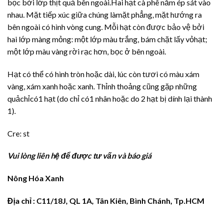
bọc bởi lớp thịt quả bên ngoài.Hai hạt cà phê nằm ép sát vào
nhau. Mặt tiếp xúc giữa chúng làmặt phẳng, mặt hướng ra
bên ngoài có hình vòng cung. Mỗi hạt còn được bảo vệ bởi
hai lớp màng mỏng: một lớp màu trắng, bám chặt lấy vỏhạt;
một lớp màu vàng rời rạc hơn, bọc ở bên ngoài.
Hạt có thể có hình tròn hoặc dài, lúc còn tươi có màu xám
vàng, xám xanh hoặc xanh. Thỉnh thoảng cũng gặp những
quảchỉcó1 hạt (do chỉ có1 nhân hoặc do 2 hạt bị dính lại thành
1).
Cre: st
Vui lòng liên hệ để được tư vấn và báo giá
Nông Hóa Xanh
Địa chỉ : C11/18J, QL 1A, Tân Kiên, Bình Chánh, Tp.HCM