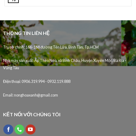
THÔNG TIN LIÊN HỆ
Trụ sở chính: 166-168 đường Tên Lửa, Bình Tân, Tp.HCM
Nhà máy sản xuất:
Ấp Thèo Nèo, xã Bình Châu, Huyện Xuyên Mộc, Bà Rịa -
Vũng Tàu
Điện thoại:
0906.319.994 - 0932.119.888
Email:
nonghoaxanh@gmail.com
KẾT NỐI VỚI CHÚNG TÔI