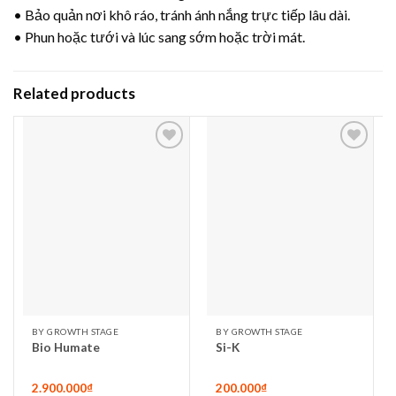
• Bảo quản nơi khô ráo, tránh ánh nắng trực tiếp lâu dài.
• Phun hoặc tưới và lúc sang sớm hoặc trời mát.
Related products
Add to
Add to
wishlist
wishlist
BY GROWTH STAGE
BY GROWTH STAGE
Bio Humate
Si-K
2.900.000
₫
200.000
₫