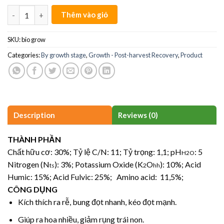
Bio Grow quantity
Thêm vào giỏ
SKU:
bio grow
Categories:
By growth stage
,
Growth - Post-harvest Recovery
,
Product
Description
Reviews (0)
THÀNH PHẦN
Chất hữu cơ: 30%; Tỷ lệ C/N: 11; Tỷ trọng: 1,1; pH
: 5
H2O
Nitrogen (N
): 3%; Potassium Oxide (K
O
): 10%; Acid
ts
2
hh
Humic: 15%; Acid Fulvic: 25%; Amino acid: 11,5%;
CÔNG DỤNG
Kích thích ra rễ, bung đọt nhanh, kéo đọt mạnh.
Giúp ra hoa nhiều, giảm rụng trái non.