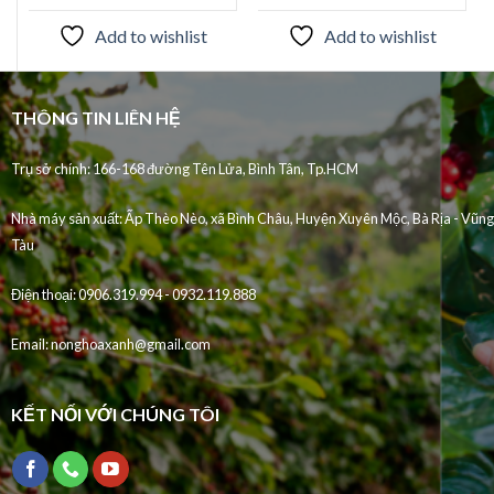
Add to wishlist
Add to wishlist
THÔNG TIN LIÊN HỆ
Trụ sở chính: 166-168 đường Tên Lửa, Bình Tân, Tp.HCM
Nhà máy sản xuất:
Ấp Thèo Nèo, xã Bình Châu, Huyện Xuyên Mộc, Bà Rịa - Vũng
Tàu
Điện thoại:
0906.319.994 - 0932.119.888
Email:
nonghoaxanh@gmail.com
KẾT NỐI VỚI CHÚNG TÔI