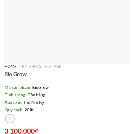
HOME
/
BY GROWTH STAGE
Bio Grow
Mã sản phẩm:
BioGrow
Tình trạng:
Còn hàng
Xuất xứ:
Thổ Nhĩ Kỳ
Quy cách:
20 lít
3.100.000
₫